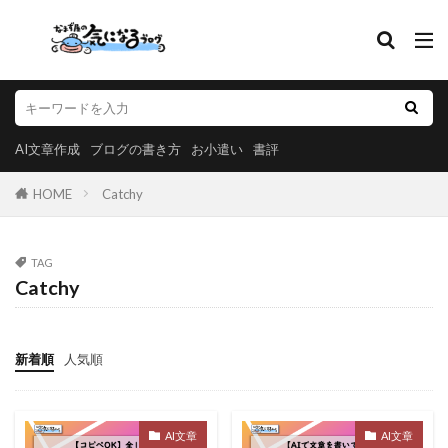
AI文章作成
ブログの書き方
お小遣い
書評
HOME
Catchy
TAG
Catchy
新着順
人気順
AI文章
AI文章