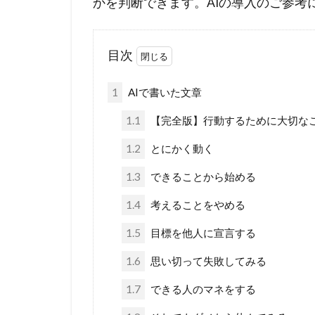
かを判断できます。AIの導入のご参考
目次
1
AIで書いた文章
1.1
【完全版】行動するために大切な
1.2
とにかく動く
1.3
できることから始める
1.4
考えることをやめる
1.5
目標を他人に宣言する
1.6
思い切って失敗してみる
1.7
できる人のマネをする