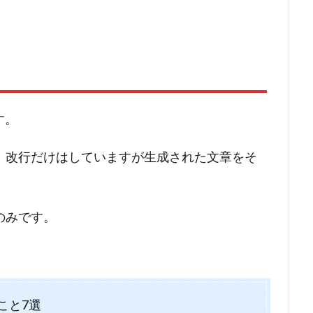
す。
、改行だけはしていますが生成された文章をそ
のみです。
こと7選