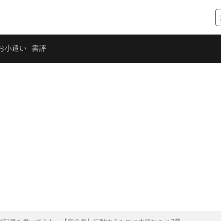
お小遣い
書評