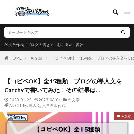
AI文章作成
ブログの書き方
お小遣い
書評
HOME
AI文章
【コピペOK】全15種類｜ブログの導入文をCa
【コピペOK】全15種類｜ブログの導入文を
Catchyで書いてみた！その結果は…
2023-01-25
2023-06-06
AI文章
AI
,
Catchy
,
導入文
,
文章自動作成
AI文章