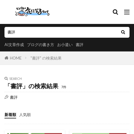
AI文章作成
ブログの書き方
お小遣い
書評
HOME
"書評" の検索結果
SEARCH
「書評」の検索結果
7件
書評
新着順
人気順