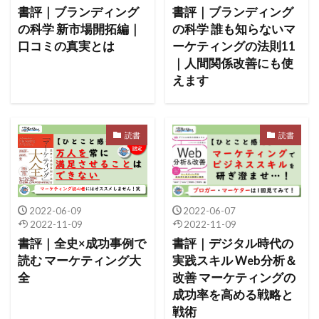
書評｜ブランディング
書評｜ブランディング
の科学 新市場開拓編｜
の科学 誰も知らないマ
口コミの真実とは
ーケティングの法則11
｜人間関係改善にも使
えます
読書
読書
2022-06-09
2022-06-07
2022-11-09
2022-11-09
書評｜全史×成功事例で
書評｜デジタル時代の
読む マーケティング大
実践スキル Web分析＆
全
改善 マーケティングの
成功率を高める戦略と
戦術