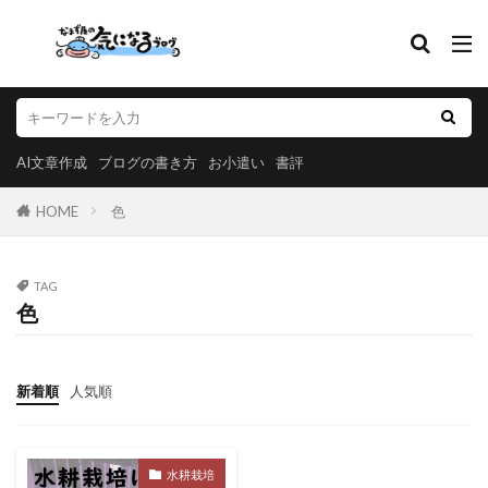
AI文章作成
ブログの書き方
お小遣い
書評
HOME
色
TAG
色
新着順
人気順
水耕栽培