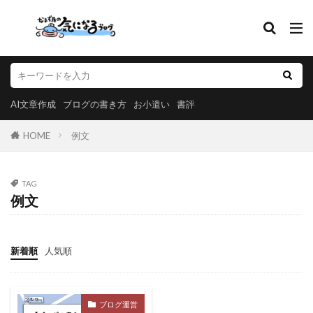
AI文章作成
ブログの書き方
お小遣い
書評
HOME
例文
TAG
例文
新着順
人気順
ブログ運営