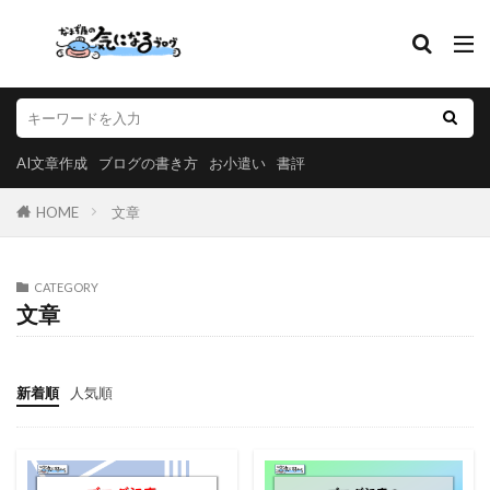
AI文章作成
ブログの書き方
お小遣い
書評
HOME
文章
CATEGORY
文章
新着順
人気順